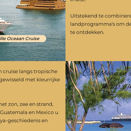
Uitstekend te combiner
landprogramma's om de 
te ontdekken.
tille Oceaan Cruise
Caribbean en
 cruise langs tropische
ewisseld met kleurrijke
kleurrij
et zon, zee en strand,
, Guatemala en Mexico u
aya-geschiedenis en