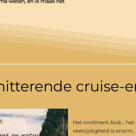
 me weten, en ik maak het
hitterende cruise-e
:
Het continent Azië... he
veelzijdigheid is enorm, 
uur en natuur