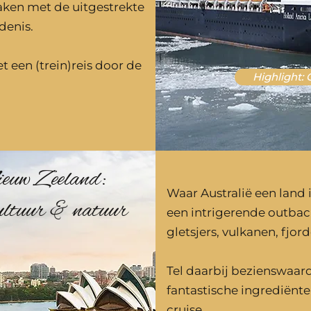
ken met de uitgestrekte
denis.
 een (trein)reis door de
Highlight: 
euw Zeeland:
Waar Australië een land
cultuur & natuur
een intrigerende outbac
gletsjers, vulkanen, fjo
Tel daarbij bezienswaar
fantastische ingrediën
cruise.