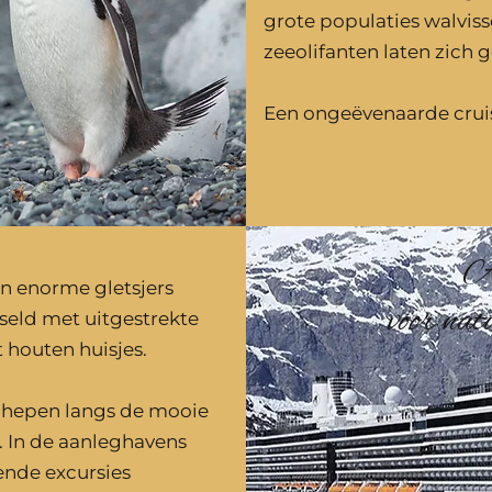
grote populaties walvis
zeeolifanten laten zich 
Een ongeëvenaarde cruis
A
n enorme gletsjers
voor nat
seld met uitgestrekte
t houten huisjes.
schepen langs de mooie
s. In de aanleghavens
nde excursies