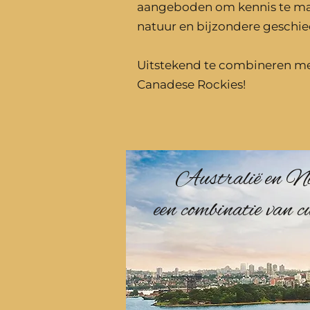
aangeboden om kennis te ma
natuur en bijzondere geschie
Uitstekend te combineren met
Canadese Rockies!
Australië en Ni
een combinatie van 