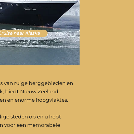
Cruise naar Alaska
 is van ruige berggebieden en
k, biedt Nieuw Zeeland
rden en enorme hoogvlaktes.
dige steden op en u hebt
ten voor een memorabele