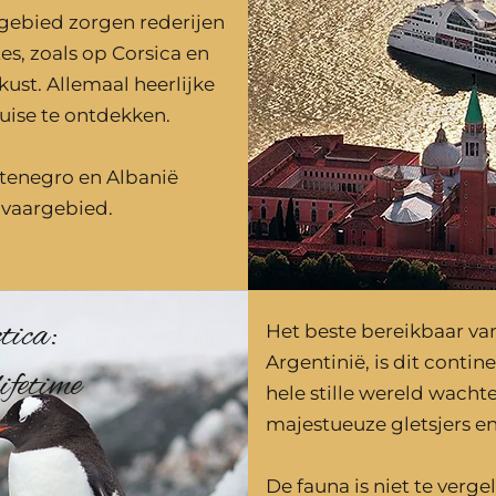
gebied zorgen rederijen
es, zoals op Corsica en
kust. Allemaal heerlijke
ise te ontdekken.
tenegro en Albanië
 vaargebied.
ica:
Het beste bereikbaar va
Argentinië, is dit contine
ifetime
hele stille wereld wacht
majestueuze gletsjers en 
De fauna is niet te verge