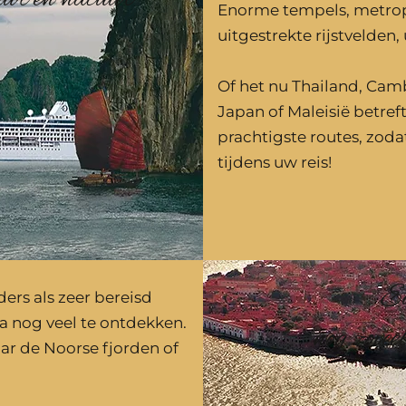
Enorme tempels, metrop
uitgestrekte rijstvelden, 
Of het nu Thailand, Camb
Japan of Maleisië betref
prachtigste routes, zoda
tijdens uw reis!
Eu
ers als zeer bereisd
pa nog veel te ontdekken.
nog zovee
ar de Noorse fjorden of