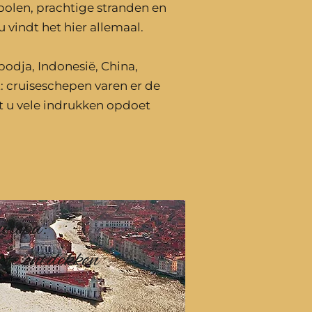
olen, prachtige stranden en
u vindt het hier allemaal.
odja, Indonesië, China,
t: cruiseschepen varen er de
t u vele indrukken opdoet
ropa:
l te ontdekken