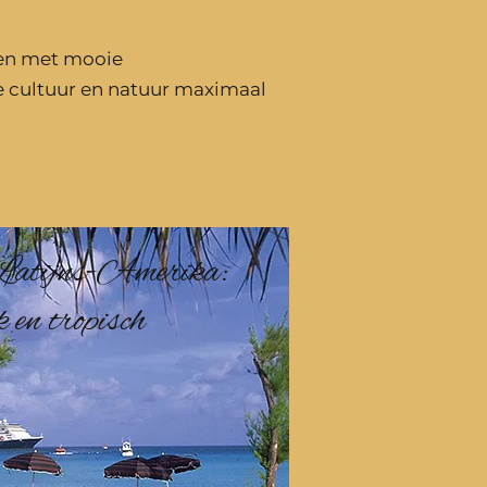
en met mooie
cultuur en natuur maximaal
 Latijns-Amerika:
k en tropisch