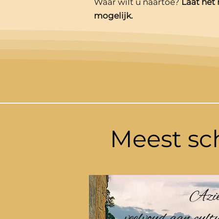
Waar wilt u naartoe?
Laat het
mogelijk.
Meest sc
Azië
veelvoud aan cult