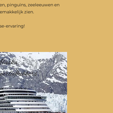
sen, pinguïns, zeeleeuwen en
gemakkelijk zien.
e-ervaring!
laska:
uurliefhebbers