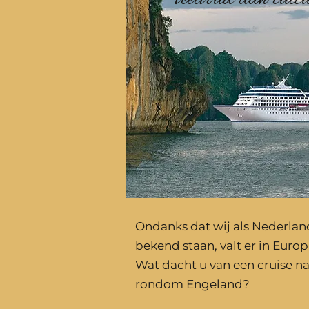
Ondanks dat wij als Nederland
bekend staan, valt er in Euro
Wat dacht u van een cruise na
rondom Engeland?