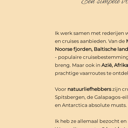
Een simpele vr
Ik werk samen met rederijen w
en cruises aanbieden. Van de
Noorse fjorden, Baltische lan
- populaire cruisebestemming
breng. Maar ook in
Azië, Afri
prachtige vaarroutes te ontde
Voor
natuurliefhebbers
zijn cr
Spitsbergen, de Galapagos-e
en Antarctica absolute musts.
Ik heb ze allemaal bezocht en 