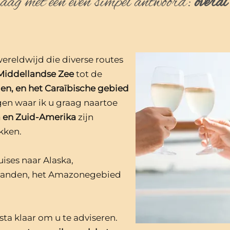
aag met een even simpel antwoord:
overal
ereldwijd die diverse routes
Middellandse Zee
tot de
den, en het Caraïbische gebied
en waar ik u graag naartoe
ka en Zuid-Amerika
zijn
kken.
uises naar Alaska,
ilanden, het Amazonegebied
sta klaar om u te adviseren.